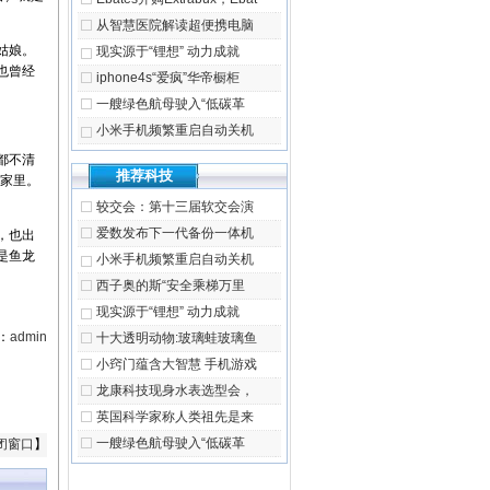
从智慧医院解读超便携电脑
姑娘。
现实源于“锂想” 动力成就
也曾经
iphone4s“爱疯”华帝橱柜
一艘绿色航母驶入“低碳革
小米手机频繁重启自动关机
都不清
推荐科技
己家里。
较交会：第十三届软交会演
爱数发布下一代备份一体机
，也出
是鱼龙
小米手机频繁重启自动关机
西子奥的斯“安全乘梯万里
现实源于“锂想” 动力成就
：
admin
十大透明动物:玻璃蛙玻璃鱼
小窍门蕴含大智慧 手机游戏
龙康科技现身水表选型会，
英国科学家称人类祖先是来
一艘绿色航母驶入“低碳革
闭窗口
】