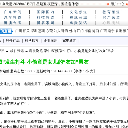
 今天是:
2026年8月7日 星期五
夜已深，要注意休息!
用户中心
广东新闻
┊
国际国内
┊
文化频道
┊
教育频道
汽车频道
┊
科技频道
┊
在线商城
┊
房产频道
港澳台湾
┊
博客家园
┊
幽默笑话
┊
心理测试
广州
韶关
深圳
惠州
东莞
汕头
珠海
佛山
江门
海南
海口
广西
南宁
香港
澳
品
|
软件产品
|
科学探索
|
企业应用
|
家电新闻
|
产品
→
软件资讯
→ 科技浏览:家中遇“贼”发生打斗 小偷竟是女儿的“友加”男友
贼”发生打斗 小偷竟是女儿的“友加”男友
站整理 点击数：3802 更新时间：2014-04-30【字体：
小
大
】
女儿的房中有一名陌生男子，误以为是小偷闯入，并发生了打斗。后来才知道，所谓
一回到家，就发现客厅的沙发上坐着一名陌生男子。张先生误以为家中进了小偷，与男
制止了两人的打斗。
。出现在王先生家的“小偷”，竟然是小梅在网上交的“男朋友”。
，在各种社交平台上都有自己的帐号。最近，小梅注册了一款名叫友加的手机交友应
。因为小梅相貌姣好、歌声动听，所以很快就受到众多男性用户的追捧，青年小刚（化