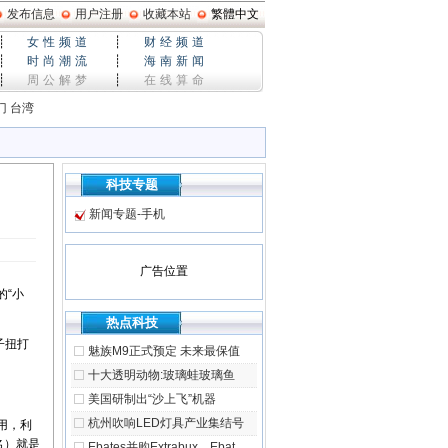
发布信息
用户注册
收藏本站
繁體中文
┊
女性频道
┊
财经频道
┊
时尚潮流
┊
海南新闻
┊
周公解梦
┊
在线算命
门
台湾
科技专题
新闻专题-手机
广告位置
的“小
热点科技
子扭打
魅族M9正式预定 未来最保值
十大透明动物:玻璃蛙玻璃鱼
美国研制出“沙上飞”机器
杭州吹响LED灯具产业集结号
用，利
名）就是
Ebates并购Extrabux，Ebat