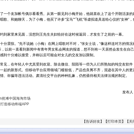
了一个友加帐号偶尔看看秀。从第一眼见到小梅开始，他就喜欢上了这个开朗活泼的
歌、和她聊天，为了小梅，他买了许多“宝马”“飞机”等虚拟道具送给心仪的“女神”，
约到家里来见面，没想到王先生夫妇恰好在这时候返回，才发生了之前的一幕。
十分震惊。“先不说她（小梅）在网上唱歌对不对，”张女士说，“像这样连对方的情况
示，以前一直看到新闻中有青年男女私会网友的报道，想不到有一天居然会发生在自
感到十分难以接受，并称以后可能会对女儿的交友加以限制。
常见，在年轻人中尤其受到欢迎。除去微信、陌陌等一些为人们所熟知的纯交友软件
一起的新形式。但移动平台应用领域门槛较低，产品也良莠不齐，混迹在其中人的更
情、诈骗等违法活动。肃清社交平台的种种乱象，仍然亟待相关法律法规的制定。
发布人
es.cn抢滩中国海淘市场
打造移动终端APP
【
告诉好友
】【
打印本页
】【
关