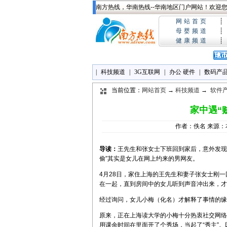
南方热线，华南热线--华南地区门户网站！欢迎您!
网站首页
┊
母婴频道
┊
健康频道
┊
|
科技频道
|
3G互联网
|
办公 硬件
|
数码产
当前位置：
网站首页
→
科技频道
→
软件
家中遇“
作者：佚名 来源：本
导读：
王先生和张女士下班回到家后，意外发现
偷”其实是女儿在网上约来的男网友。
4月28日，家住上海的王先生和妻子张女士刚
在一起，直到房间中的女儿听到声音冲出来，才
经过询问，女儿小梅（化名）才解释了事情的缘由
原来，正在上海读大学的小梅十分热衷社交网络
用课余时间在里面开了个秀场，当起了“秀主”