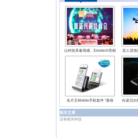
让科技具备情感，Emotech亮相
宜人贷借
名片王Mobile手机套件 “善假
向诺贝尔
相关文章
没有相关科技