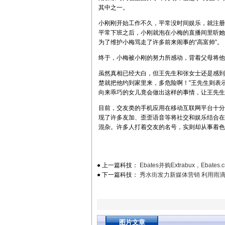
其中之一。
小刚刚开始工作不久，平常没时间娱乐，就注册
平常下班之后，小刚就泡在小梅的直播间里听她唱
为了维护小梅骂走了许多前来闹事的“高富帅”。
终于，小梅被小刚的努力所感动，背着父母将他
虽然真相已经大白，但王先生和张女士还是感到
楚就把他约到家里来，多危险啊！”王先生则表
向来乖巧的女儿竟会做出这样的事情，让王先生
目前，交友类的手机应用在移动互联网平台十分
现了许多友加、歪歪语音等将社交和娱乐结合在
混杂。许多人打着交友的名号，实则却从事着色
● 上一篇科技：
Ebates并购Extrabux，Ebat
● 下一篇科技：
秀水街发力新媒体营销 利用雨滴
图片文章