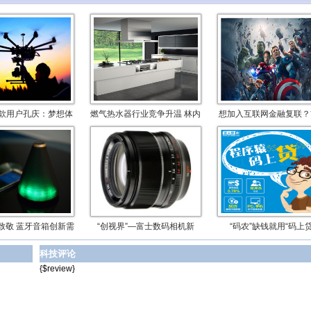
款用户孔庆：梦想体
燃气热水器行业竞争升温 林内
想加入互联网金融复联？
致敬 蓝牙音箱创新需
“创视界”—富士数码相机新
“码农”缺钱就用“码上贷
科技评论
{$review}